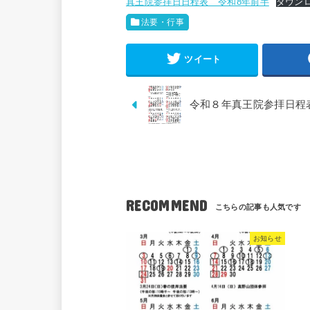
真王院参拝日日程表 令和8年前半
ダウン
法要・行事
ツイート
令和８年真王院参拝日程
RECOMMEND
お知らせ