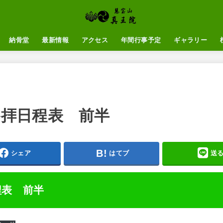
納骨堂
最新情報
アクセス
年間行事予定
ギャラリー
参拝日程表 前半
シェア
はてブ
送
程表 前半