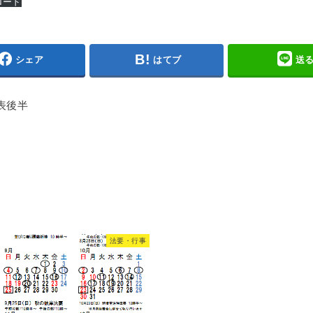
ロード
シェア
はてブ
送
表後半
法要・行事