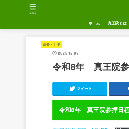
MENU
ホーム
真王院とは
法要・行事
2025.12.09
令和8年 真王院
ツイート
令和8年 真王院参拝日